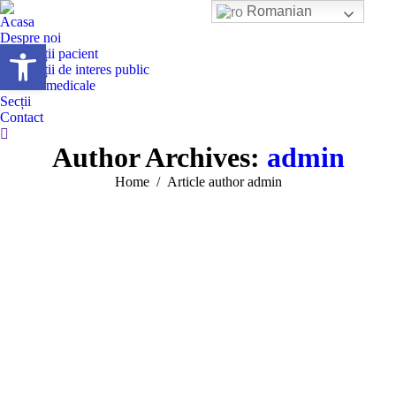
Romanian
Acasa
Despre noi
Deschide bara de unelte
Informații pacient
Informații de interes public
Servicii medicale
Secții
Contact
Search:
Author Archives:
admin
You are here:
Home
Article author admin