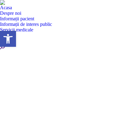
Acasa
Despre noi
Informații pacient
Informații de interes public
Servicii medicale
Deschide bara de unelte
Secții
Contact
Search: