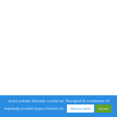
Acest website foloseşte cookie-uri. Navigând în continuare vă
exprimaţi acordul asupra folosirii lor.
Află mai multe
Accept