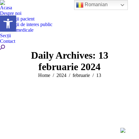
Romanian
Acasa
Despre noi
Deschide bara de unelte
Informații pacient
Informații de interes public
Servicii medicale
Secții
Contact
Search:
Daily Archives:
13
februarie 2024
You are here:
Home
2024
februarie
13