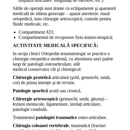
displazii articulare. inegalităţi de membre, etc.)
Sălile de operaţii sunt dotate cu echipamente şi aparatură
medicală de ultima generaţie – aparat anestezie. masă
ortopedică, turn chirurgie artroscopică, console pentru
fluide medicale, etc.
Compartiment ATI;
Compartimentul de recuperare fizio-kineto-terapică;
ACTIVITATE MEDICALĂ SPECIFICĂ:
In secţia clinici Ortopedie-traumatologie se practica o
chirurgie ortopedica modernă, cu abordarea unei palete
largi de patologii osteoarticulare, atât
medical conservator cât şi chirurgical:
Chirurgie protetică
articulară (şold, genunchi, umăr,
cot) de prima intenție şi de revizie.
Patologie sportivă
acută sau cronică.
Chirurgie artroscopică
(genunchi, umăr, glezna) –
leziuni meniscale, ligamentare, laxitați articulare,
patologie condrală.
Tratamentul
patologiei traumatice
osteo-articulare.
Chirugia coloanei vertebrale
, traumatică (fracturi