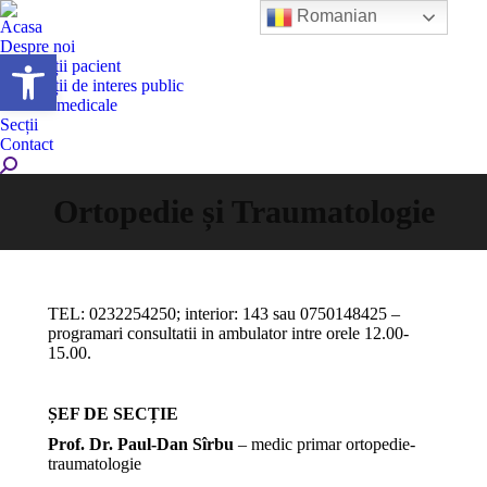
Romanian
Acasa
Despre noi
Deschide bara de unelte
Informații pacient
Informații de interes public
Servicii medicale
Secții
Contact
Search:
Ortopedie și Traumatologie
TEL: 0232254250; interior: 143 sau 0750148425 –
programari consultatii in ambulator intre orele 12.00-
15.00.
ȘEF DE SECȚIE
Prof. Dr. Paul-Dan Sîrbu
– medic primar ortopedie-
traumatologie