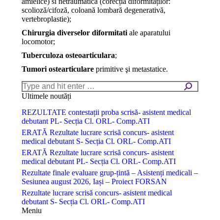
amielice) si netraumatică (corecția diformităților:
scolioză/cifoză, coloană lombară degenerativă,
vertebroplastie);
Chirurgia diverselor diformitati
ale aparatului
locomotor;
Tuberculoza osteoarticulara
;
Tumori ostearticulare
primitive şi metastatice.
Search:
Ultimele noutăți
REZULTATE contestații proba scrisă- asistent medical
debutant PL- Secția Cl. ORL- Comp.ATI
ERATĂ Rezultate lucrare scrisă concurs- asistent
medical debutant S- Secția Cl. ORL- Comp.ATI
ERATĂ Rezultate lucrare scrisă concurs- asistent
medical debutant PL- Secția Cl. ORL- Comp.ATI
Rezultate finale evaluare grup-țintă – Asistenți medicali –
Sesiunea august 2026, Iași – Proiect FORSAN
Rezultate lucrare scrisă concurs- asistent medical
debutant S- Secția Cl. ORL- Comp.ATI
Meniu