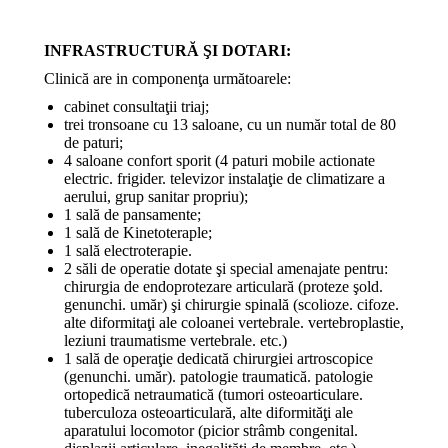
INFRASTRUCTURĂ ŞI DOTARI:
Clinică are in componenţa următoarele:
cabinet consultaţii triaj;
trei tronsoane cu 13 saloane, cu un număr total de 80
de paturi;
4 saloane confort sporit (4 paturi mobile actionate
electric. frigider. televizor instalaţie de climatizare a
aerului, grup sanitar propriu);
1 sală de pansamente;
1 sală de Kinetoteraple;
1 sală electroterapie.
2 săli de operatie dotate şi special amenajate pentru:
chirurgia de endoprotezare articulară (proteze şold.
genunchi. umăr) şi chirurgie spinală (scolioze. cifoze.
alte diformitaţi ale coloanei vertebrale. vertebroplastie,
leziuni traumatisme vertebrale. etc.)
1 sală de operaţie dedicată chirurgiei artroscopice
(genunchi. umăr). patologie traumatică. patologie
ortopedică netraumatică (tumori osteoarticulare.
tuberculoza osteoarticulară, alte diformităţi ale
aparatului locomotor (picior strâmb congenital.