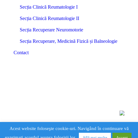
Secția Clinică Reumatologie I
Secția Clinică Reumatologie II
Secția Recuperare Neuromotorie
Secția Recuperare, Medicină Fizică și Balneologie
Contact
Acest website foloseşte cookie-uri. Navigând în continuare vă
exprimaţi acordul asupra folosirii lor.
Află mai multe
Accept