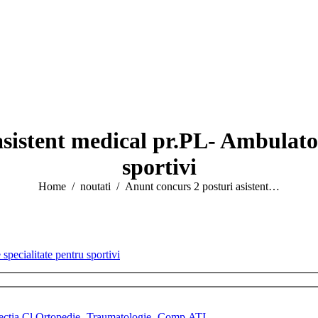
sistent medical pr.PL- Ambulator
sportivi
You are here:
Home
noutati
Anunt concurs 2 posturi asistent…
specialitate pentru sportivi
 Secția Cl.Ortopedie- Traumatologie- Comp.ATI