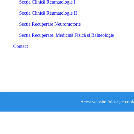
Secția Clinică Reumatologie I
Secția Clinică Reumatologie II
Secția Recuperare Neuromotorie
Secția Recuperare, Medicină Fizică și Balneologie
Contact
Acest website foloseşte cook