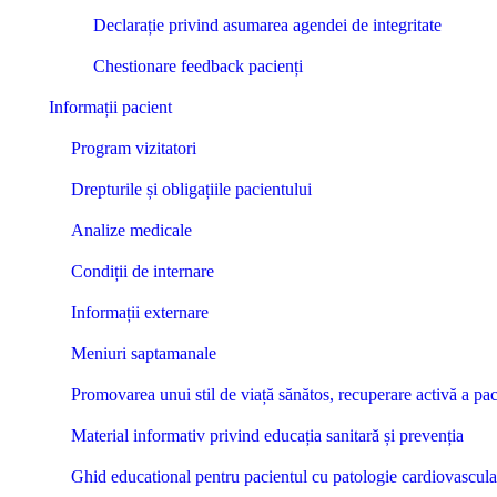
Declarație privind asumarea agendei de integritate
Chestionare feedback pacienți
Informații pacient
Program vizitatori
Drepturile și obligațiile pacientului
Analize medicale
Condiții de internare
Informații externare
Meniuri saptamanale
Promovarea unui stil de viață sănătos, recuperare activă a pac
Material informativ privind educația sanitară și prevenția
Ghid educational pentru pacientul cu patologie cardiovascula