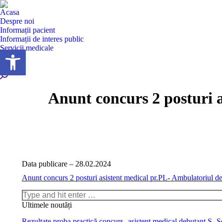
Acasa
Despre noi
Informații pacient
Informații de interes public
Servicii medicale
Deschide bara de unelte
Secții
Contact
Search:
Anunt concurs 2 posturi a
Data publicare – 28.02.2024
Anunt concurs 2 posturi asistent medical pr.PL- Ambulatoriul de 
Search:
Ultimele noutăți
Rezultate proba practică concurs- asistent medical debutant S-