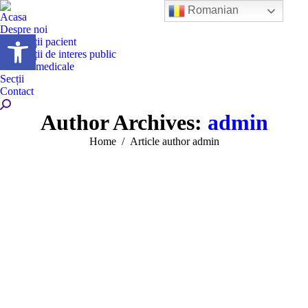
Romanian
Acasa
Despre noi
Deschide bara de unelte
Informații pacient
Informații de interes public
Servicii medicale
Secții
Contact
Search:
Author Archives:
admin
You are here:
Home
Article author admin