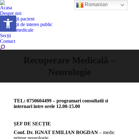
Romanian
Acasa
Despre noi
Deschide bara de unelte
Informații pacient
Informații de interes public
Servicii medicale
Secții
Contact
Search:
Recuperare Medicală –
Neurologie
TEL: 0750604499 –
programari consultatii si
internari intre orele 12.00-15.00
ȘEF DE SECȚIE
Conf. Dr. IGNAT EMILIAN BOGDAN
– medic
primar neurologie