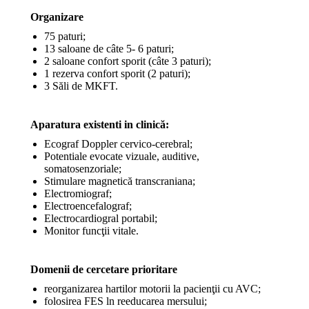
Organizare
75 paturi;
13 saloane de câte 5- 6 paturi;
2 saloane confort sporit (câte 3 paturi);
1 rezerva confort sporit (2 paturi);
3 Săli de MKFT.
Aparatura existenti in clinică:
Ecograf Doppler cervico-cerebral;
Potentiale evocate vizuale, auditive,
somatosenzoriale;
Stimulare magnetică transcraniana;
Electromiograf;
Electroencefalograf;
Electrocardiogral portabil;
Monitor funcţii vitale.
Domenii de cercetare prioritare
reorganizarea hartilor motorii la pacienţii cu AVC;
folosirea FES ln reeducarea mersului;