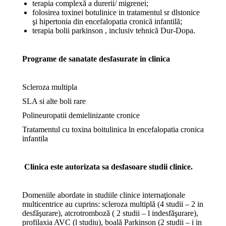
terapia complexă a durerii/ migrenei;
folosirea toxinei botulinice in tratamentul sr dlstonice
şi hipertonia din encefalopatia cronică infantilă;
terapia bolii parkinson , inclusiv tehnică Dur-Dopa.
Programe de sanatate desfasurate in clinica
Scleroza multipla
SLA si alte boli rare
Polineuropatii demielinizante cronice
Tratamentul cu toxina boitulinica ln encefalopatia cronica
infantila
Clinica este autorizata sa desfasoare studii clinice.
Domeniile abordate in studiile clinice internaţionale
multicentrice au cuprins: scleroza multiplă (4 studii – 2 in
desfăşurare), atcrotromboză ( 2 studii – l indesfăşurare),
profilaxia AVC (l studiu), boală Parkinson (2 studii – i in