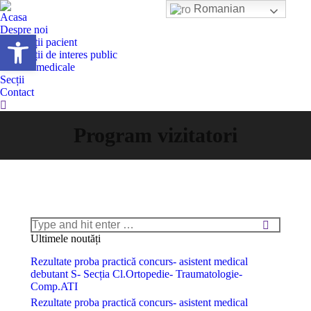
Romanian
Acasa
Despre noi
Deschide bara de unelte
Informații pacient
Informații de interes public
Servicii medicale
Secții
Contact
Search:
Program vizitatori
Search:
Ultimele noutăți
Rezultate proba practică concurs- asistent medical
debutant S- Secția Cl.Ortopedie- Traumatologie-
Comp.ATI
Rezultate proba practică concurs- asistent medical