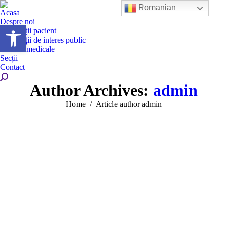
Romanian
Acasa
Despre noi
Deschide bara de unelte
Informații pacient
Informații de interes public
Servicii medicale
Secții
Contact
Search:
Author Archives:
admin
You are here:
Home
Article author admin