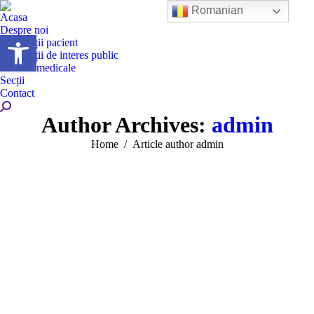
Romanian
Acasa
Despre noi
Deschide bara de unelte
Informații pacient
Informații de interes public
Servicii medicale
Secții
Contact
Search:
Author Archives:
admin
You are here:
Home
Article author admin