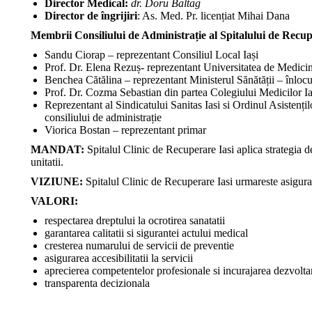
Director Medical:
dr. Doru Baltag
Director de îngrijiri
: As. Med. Pr. licențiat Mihai Dana
Membrii Consiliului de Administrație al Spitalului de Recup
Sandu Ciorap – reprezentant Consiliul Local Iași
Prof. Dr. Elena Rezuș- reprezentant Universitatea de Medicin
Benchea Cătălina – reprezentant Ministerul Sănătății – înlocui
Prof. Dr. Cozma Sebastian din partea Colegiului Medicilor Ia
Reprezentant al Sindicatului Sanitas Iasi si Ordinul Asistențil
consiliului de administrație
Viorica Bostan – reprezentant primar
MANDAT:
Spitalul Clinic de Recuperare Iasi aplica strategia d
unitatii.
VIZIUNE:
Spitalul Clinic de Recuperare Iasi urmareste asigurar
VALORI:
respectarea dreptului la ocrotirea sanatatii
garantarea calitatii si sigurantei actului medical
cresterea numarului de servicii de preventie
asigurarea accesibilitatii la servicii
aprecierea competentelor profesionale si incurajarea dezvoltar
transparenta decizionala