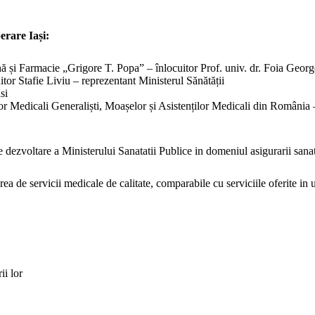
erare Iași:
ă și Farmacie „Grigore T. Popa” – înlocuitor Prof. univ. dr. Foia Georg
tor Stafie Liviu – reprezentant Ministerul Sănătății
si
or Medicali Generaliști, Moașelor și Asistenților Medicali din România – 
e dezvoltare a Ministerului Sanatatii Publice in domeniul asigurarii sana
ea de servicii medicale de calitate, comparabile cu serviciile oferite in
ii lor