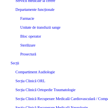
Servicii medicale la cerere
Departamente funcționale
Farmacie
Unitate de transfuzii sange
Bloc operator
Sterilizare
Prosectură
Secții
Compartiment Audiologie
Secția Clinică ORL
Secția Clinică Ortopedie Traumatologie
Secția Clinică Recuperare Medicală Cardiovasculară / Comp
Secția Clinică Recuperare Medicală Neurologie