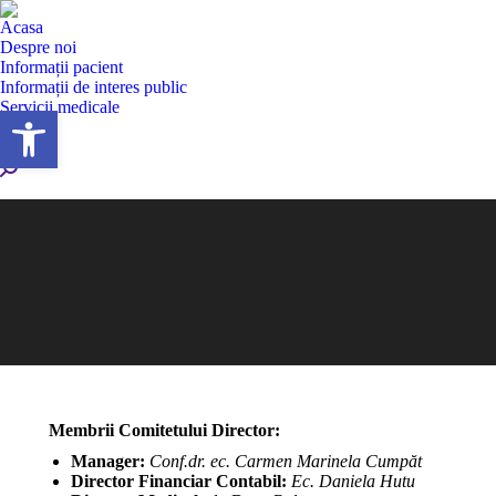
Acasa
Despre noi
Informații pacient
Informații de interes public
Servicii medicale
Deschide bara de unelte
Secții
Contact
Search:
Membrii Comitetului Director:
Manager:
Conf.dr. ec. Carmen Marinela Cumpăt
Director Financiar Contabil:
Ec. Daniela Hutu