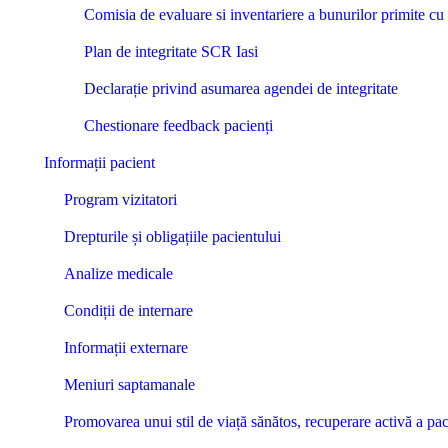
Comisia de evaluare si inventariere a bunurilor primite cu t
Plan de integritate SCR Iasi
Declarație privind asumarea agendei de integritate
Chestionare feedback pacienți
Informații pacient
Program vizitatori
Drepturile și obligațiile pacientului
Analize medicale
Condiții de internare
Informații externare
Meniuri saptamanale
Promovarea unui stil de viață sănătos, recuperare activă a pac