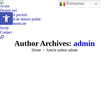
Romanian
Acasa
Despre noi
Deschide bara de unelte
Informații pacient
Informații de interes public
Servicii medicale
Secții
Contact
Search:
Author Archives:
admin
You are here:
Home
Article author admin