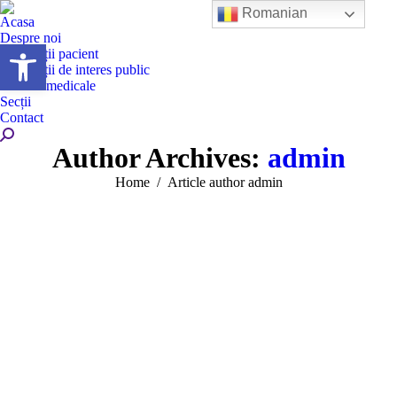
Romanian
Acasa
Despre noi
Deschide bara de unelte
Informații pacient
Informații de interes public
Servicii medicale
Secții
Contact
Search:
Author Archives:
admin
You are here:
Home
Article author admin