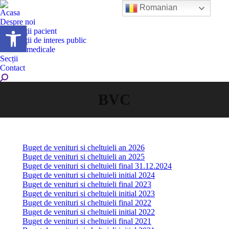
Romanian
Acasa
Despre noi
Deschide bara de unelte
Informații pacient
Informații de interes public
Servicii medicale
Secții
Contact
Search:
BVC
Buget de venituri si cheltuieli an 2026
Buget de venituri si cheltuieli an 2025
Buget de venituri si cheltuieli final 31.12.2024
Buget de venituri si cheltuieli initial 2024
Buget de venituri si cheltuieli final 2023
Buget de venituri si cheltuieli initial 2023
Buget de venituri si cheltuieli final 2022
Buget de venituri si cheltuieli initial 2022
Buget de venituri si cheltuieli final 2021