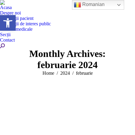
Romanian
Acasa
Despre noi
Deschide bara de unelte
Informații pacient
Informații de interes public
Servicii medicale
Secții
Contact
Search:
Monthly Archives:
februarie 2024
You are here:
Home
2024
februarie