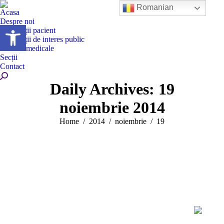
Romanian
Acasa
Despre noi
Deschide bara de unelte
Informații pacient
Informații de interes public
Servicii medicale
Secții
Contact
Search:
Daily Archives:
19
noiembrie 2014
You are here:
Home
2014
noiembrie
19