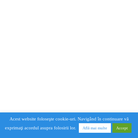
Acest website foloseşte cookie-uri. Navigând în continuare vă
exprimaţi acordul asupra folosirii lor.
Află mai multe
Accept