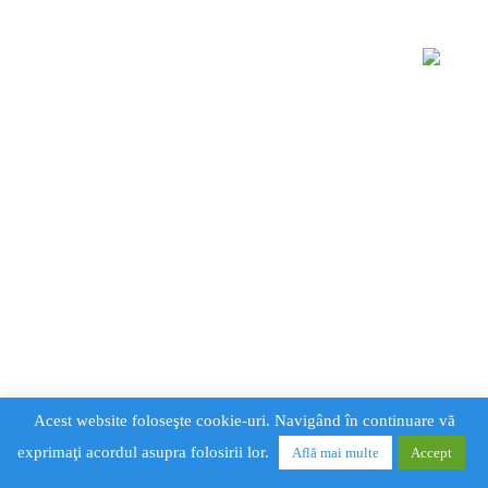
Acest website foloseşte cookie-uri. Navigând în continuare vă
exprimaţi acordul asupra folosirii lor.
Află mai multe
Accept