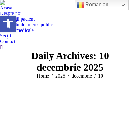
Romanian
Acasa
Despre noi
Deschide bara de unelte
Informații pacient
Informații de interes public
Servicii medicale
Secții
Contact
Search:
Daily Archives:
10
decembrie 2025
You are here:
Home
2025
decembrie
10