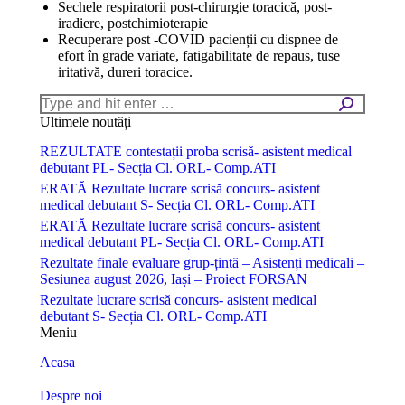
Sechele respiratorii post-chirurgie toracică, post-
iradiere, postchimioterapie
Recuperare post -COVID pacienții cu dispnee de
efort în grade variate, fatigabilitate de repaus, tuse
iritativă, dureri toracice.
Search:
Ultimele noutăți
REZULTATE contestații proba scrisă- asistent medical
debutant PL- Secția Cl. ORL- Comp.ATI
ERATĂ Rezultate lucrare scrisă concurs- asistent
medical debutant S- Secția Cl. ORL- Comp.ATI
ERATĂ Rezultate lucrare scrisă concurs- asistent
medical debutant PL- Secția Cl. ORL- Comp.ATI
Rezultate finale evaluare grup-țintă – Asistenți medicali –
Sesiunea august 2026, Iași – Proiect FORSAN
Rezultate lucrare scrisă concurs- asistent medical
debutant S- Secția Cl. ORL- Comp.ATI
Meniu
Acasa
Despre noi