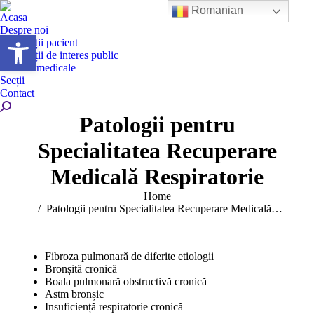
Romanian
Acasa
Despre noi
Deschide bara de unelte
Informații pacient
Informații de interes public
Servicii medicale
Secții
Contact
Search:
Patologii pentru
Specialitatea Recuperare
Medicală Respiratorie
You are here:
Home
Patologii pentru Specialitatea Recuperare Medicală…
Fibroza pulmonară de diferite etiologii
Bronșită cronică
Boala pulmonară obstructivă cronică
Astm bronșic
Insuficiență respiratorie cronică