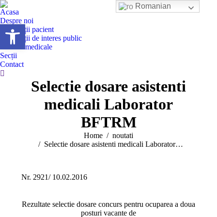
Romanian
Acasa
Despre noi
Deschide bara de unelte
Informații pacient
Informații de interes public
Servicii medicale
Secții
Contact
Search:
Selectie dosare asistenti
medicali Laborator
BFTRM
You are here:
Home
noutati
Selectie dosare asistenti medicali Laborator…
Nr. 2921/ 10.02.2016
Rezultate selectie dosare concurs pentru ocuparea a doua
posturi vacante de