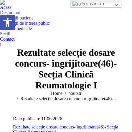
Romanian
Acasa
Despre noi
Deschide bara de unelte
Informații pacient
Informații de interes public
Servicii medicale
Secții
Contact
Search:
Rezultate selecție dosare
concurs- îngrijitoare(46)-
Secția Clinică
Reumatologie I
You are here:
Home
noutati
Rezultate selecție dosare concurs- îngrijitoare(46)-…
Data publicare 11.06.2026
Rezultate selecție dosare concurs- îngrijitoare(46)- Secția