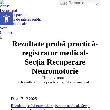
Romanian
Acasa
Despre noi
Deschide bara de unelte
Informații pacient
Informații de interes public
Servicii medicale
Secții
Contact
Search:
Rezultate probă practică-
registrator medical-
Secția Recuperare
Neuromotorie
You are here:
Home
noutati
Rezultate probă practică- registrator medical-…
Data 17.12.2025
Rezultate probă practică- registrator medical- Secția