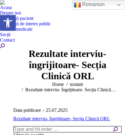
Romanian
Acasa
Despre noi
Deschide bara de unelte
Informații pacient
Informații de interes public
Servicii medicale
Secții
Contact
Search:
Rezultate interviu-
îngrijitoare- Secția
Clinică ORL
You are here:
Home
noutati
Rezultate interviu- îngrijitoare- Secția Clinică…
Data publicare – 25.07.2025
Rezultate interviu- îngrijitoare- Secția Clinică ORL
Search: