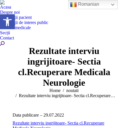
Romanian
Acasa
Despre noi
Deschide bara de unelte
Informații pacient
Informații de interes public
Servicii medicale
Secții
Contact
Search:
Rezultate interviu
ingrijitoare- Sectia
cl.Recuperare Medicala
Neurologie
You are here:
Home
noutati
Rezultate interviu ingrijitoare- Sectia cl.Recuperare…
Data publicare – 29.07.2022
Rezultate interviu ingrijitoare- Sectia cl.Recuperare