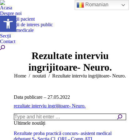
Romanian
Acasa
Despre noi
Deschide bara de unelte
Informații pacient
Informații de interes public
Servicii medicale
Secții
Contact
Search:
Rezultate interviu
ingrijitoare- Neuro.
You are here:
Home
noutati
Rezultate interviu ingrijitoare- Neuro.
Data publicare – 27.05.2022
rezultate interviu ingrijitoare- Neuro.
Search:
Ultimele noutăți
Rezultate proba practică concurs- asistent medical
debutant S- Secția Cl. ORL- Comp.ATI