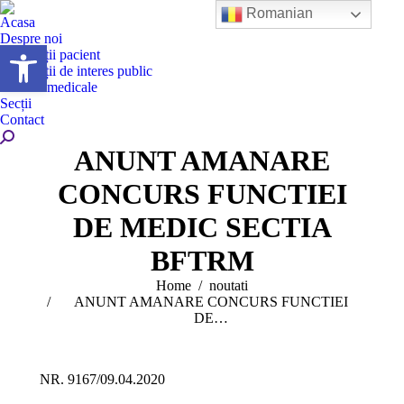
Romanian
Acasa
Despre noi
Deschide bara de unelte
Informații pacient
Informații de interes public
Servicii medicale
Secții
Contact
Search:
ANUNT AMANARE
CONCURS FUNCTIEI
DE MEDIC SECTIA
BFTRM
You are here:
Home
noutati
ANUNT AMANARE CONCURS FUNCTIEI
DE…
NR. 9167/09.04.2020