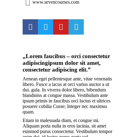
www.sevencourses.com
„Lorem faucibus – orci consectetur
adipiscingipsum dolor sit amet,
consectetur adipiscing elit.”
Aenean eget pellentesque ante, vitae venenatis
libero. Fusce a lacus at orci varius auctor a ut
dui. gula. In viverra dolor libero, bibendum
blandiniss at congue massa. Vestibulum ante
ipsum primis in faucibus orci luctus et ultrices
posuere cubilia Curae; Integer nec maximus
quam.
Etiam in malesuada diam, et congue mi.
Aliquam porta nulla in eros lacinia, sit amet
euismod purus consectetur. Vestibulum tempor
enim dui, id luctus purus porta vel.