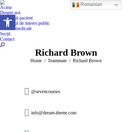
Romanian
Acasa
Despre noi
Deschide bara de unelte
Informații pacient
Informații de interes public
Servicii medicale
Secții
Contact
Richard Brown
You are here:
Home
Teammate
Richard Brown
@sevencourses
info@dream-theme.com